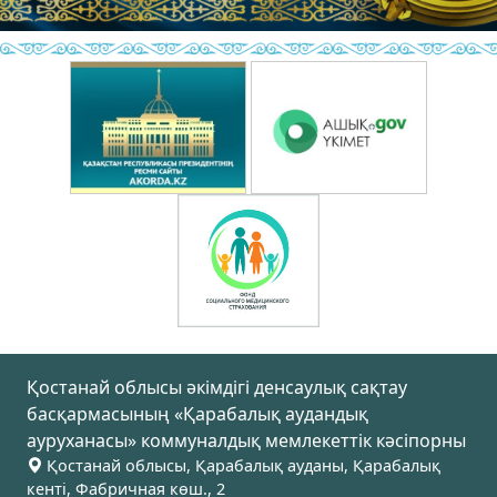
Қостанай облысы әкімдігі денсаулық сақтау
басқармасының «Қарабалық аудандық
ауруханасы» коммуналдық мемлекеттік кәсіпорны
Қостанай облысы, Қарабалық ауданы, Қарабалық
кенті, Фабричная көш., 2