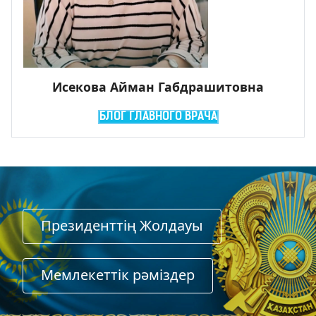
Исекова Айман Габдрашитовна
БЛОГ ГЛАВНОГО ВРАЧА
Президенттің Жолдауы
Мемлекеттiк рәмiздер