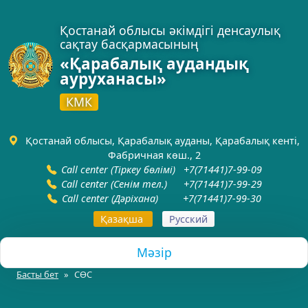
Қостанай облысы әкімдігі денсаулық
сақтау басқармасының
«Қарабалық аудандық
ауруханасы»
КМК
Қостанай облысы, Қарабалық ауданы, Қарабалық кенті,
Фабричная көш., 2
С
all center (Тіркеу бөлімі) +7(71441)7-99-09
С
all center (Сенім тел.) +7(71441)7-99-29
С
all center (Дәріхана) +7(71441)7-99-30
Қазақша
Русский
Мәзір
Басты бет
СӨС