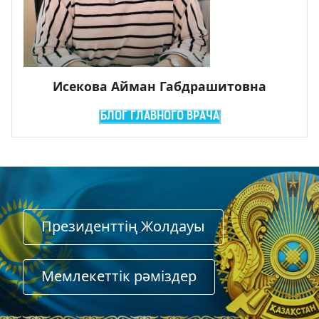
Исекова Айман Габдрашитовна
БЛОГ ГЛАВНОГО ВРАЧА
Президенттің Жолдауы
Мемлекеттiк рәмiздер