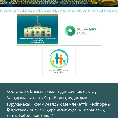
Қостанай облысы әкімдігі денсаулық сақтау
басқармасының «Қарабалық аудандық
ауруханасы» коммуналдық мемлекеттік кәсіпорны
Қостанай облысы, Қарабалық ауданы, Қарабалық
кенті, Фабричная көш., 2