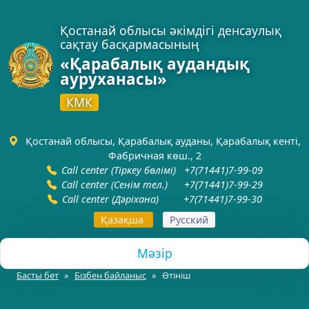
Қостанай облысы әкімдігі денсаулық
сақтау басқармасының
«Қарабалық аудандық
ауруханасы»
КМК
Қостанай облысы, Қарабалық ауданы, Қарабалық кенті,
Фабричная көш., 2
С
all center (Тіркеу бөлімі) +7(71441)7-99-09
С
all center (Сенім тел.) +7(71441)7-99-29
С
all center (Дәріхана) +7(71441)7-99-30
Қазақша
Русский
Мәзір
Басты бет
Бізбен байланыс
Өтініш